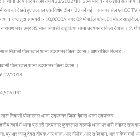
 पर से थाना उदयनगर पर अपराध 433/2022 धारा 394 भादवि का अज्ञात आरोपीयो के वि
गंभीरता को देखते हुए तत्काल एक विशेष टीम गठित की गई । सायबर सेल एवं CCTV च
ा गया । जप्तशुदा सामग्री :- 10,0000/- नगद,02 मोबाईल फोन, 01 मोटर साइकिल, टे
ता नारायण भंवर उम्र 35 साल निवासी कटुकिया थाना उदयगनर जिला देवास । 2. गोप
6 साल निवासी पोलाखाल थाना उदयगनर जिला देवास। आपराधिक रिकार्ड :-
 निवासी पोलाखाल थाना उदयगनर जिला देवास ।
19 ,02/2018
94,506 IPC
 46 साल निवासी पोलाखाल थाना उदयगनर जिला देवास थाना उदयनगर
य कार्य में थाना प्रभारी उदयनगर कुवरलाल बरकडे थाना प्रभारी नेमावर राज 
मेहना, प्रआर जालु देवड दीपक,आर मगन, आर नीलेश, आर राधेश्याम, आर राकेश शर्म