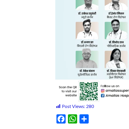
Post Views:
280
F
W
S
ac
h
h