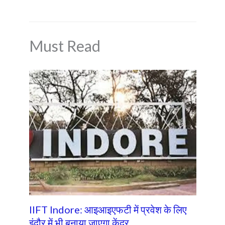
o
p
k
p
Must Read
IIFT Indore: आइआइएफटी में प्रवेश के लिए
इंदौर में भी बनाया जाएगा केंद्र