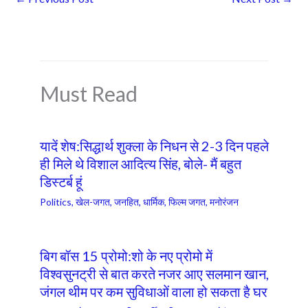
b
s
e
o
A
o
p
k
p
Must Read
यादें शेष:सिद्धार्थ शुक्ला के निधन से 2-3 दिन पहले
ही मिले थे विशाल आदित्य सिंह, बोले- मैं बहुत
डिस्टर्ब हूं
Politics
,
खेल-जगत
,
जनहित
,
धार्मिक
,
फिल्म जगत
,
मनोरंजन
बिग बॉस 15 प्रोमो:शो के नए प्रोमो में
विश्वसुनट्री से बात करते नजर आए सलमान खान,
जंगल थीम पर कम सुविधाओं वाला हो सकता है घर