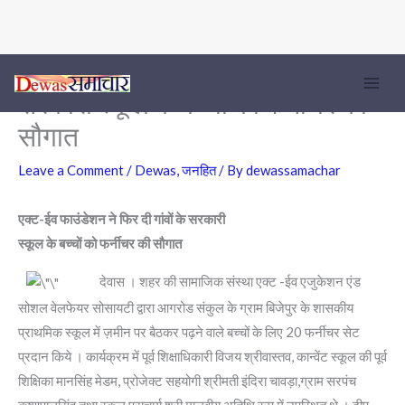
एक्ट-ईव फाउंडेशन ने फिर दी गांवों के
Skip
to
सरकारी स्कूल के बच्चों को फर्नीचर की
content
सौगात
Leave a Comment
/
Dewas
,
जनहित
/ By
dewassamachar
एक्ट-ईव फाउंडेशन ने फिर दी गांवों के सरकारी
स्कूल के बच्चों को फर्नीचर की सौगात
देवास । शहर की सामाजिक संस्था एक्ट -ईव एजुकेशन एंड
सोशल वेलफेयर सोसायटी द्वारा आगरोड संकुल के ग्राम बिजेपुर के शासकीय
प्राथमिक स्कूल में ज़मीन पर बैठकर पढ़ने वाले बच्चों के लिए 20 फर्नीचर सेट
प्रदान किये । कार्यक्रम में पूर्व शिक्षाधिकारी विजय श्रीवास्तव, कान्वेंट स्कूल की पूर्व
शिक्षिका मानसिंह मेडम, प्रोजेक्ट सहयोगी श्रीमती इंदिरा चावड़ा,ग्राम सरपंच
कृष्णपालसिंह तथा स्कूल प्राचार्य श्री मालवीय अतिथि रूप में उपस्थित थे । दीप