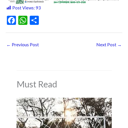
Post Views:
93
F
W
S
ac
h
h
e
at
ar
←
Previous Post
Next Post
→
b
s
e
o
A
o
p
k
p
Must Read