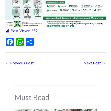
Post Views:
259
F
W
S
ac
h
h
e
at
ar
←
Previous Post
Next Post
→
b
s
e
o
A
o
p
k
p
Must Read