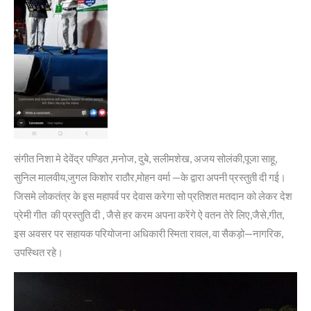
संगीत निशा मे देवेंद्र पण्डित ,मनोज, दुबे, सलीमशेख, अजय सोलंकी,पूजा साहू,
सुनिल मालवीय,जुगल किशोर राठौर,मोहन वर्मा —के द्वारा अपनी प्रस्तुती दी गई।
जिसमे लोकतंत्र के इस महापर्व पर देवास करेगा सो प्रतिशत मतदान को लेकर देश
प्रेमी गीत की प्रस्तुति दी , जैसे हर करम अपना करेंगे ऐ वतन तेरे लिए,जैसे,गीत,
इस अवसर पर सहायक परियोजना अधिकारी स्मिता रावल, वा सैकड़ो—नागरिक,
उपस्थित रहे।
Video
Player