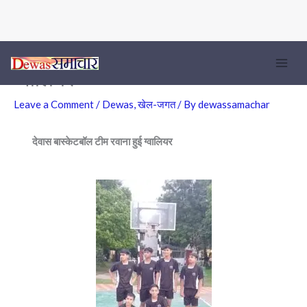
देवास बास्केटबॉल टीम रवाना हुई
Skip
to
ग्वालियर
content
Leave a Comment
/
Dewas
,
खेल-जगत
/ By
dewassamachar
देवास बास्केटबॉल टीम रवाना हुई
ग्वालियर