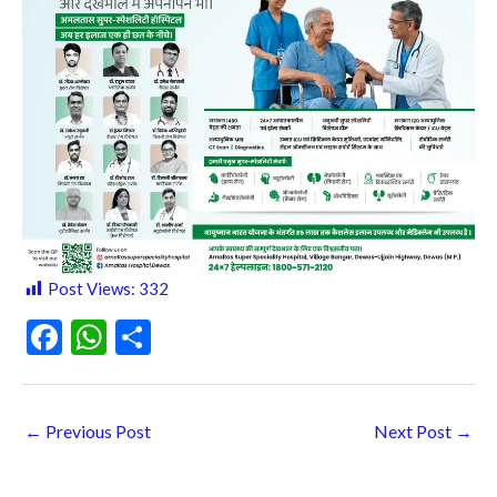
Post Views:
332
F
W
S
ac
h
h
e
at
ar
←
Previous Post
Next Post
→
b
s
e
o
A